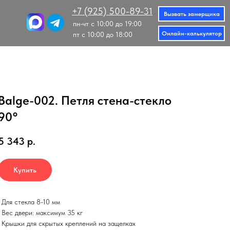
+7 (925) 500-89-31
Вызвать замерщика
пн-чт с 10:00 до 19:00
Онлайн-калькулятор
пт с 10:00 до 18:00
Balge-002. Петля стена-стекло
90°
5 343
р.
Купить
• Для стекла 8-10 мм
• Вес двери: максимум 35 кг
• Крышки для скрытых креплений на защелках